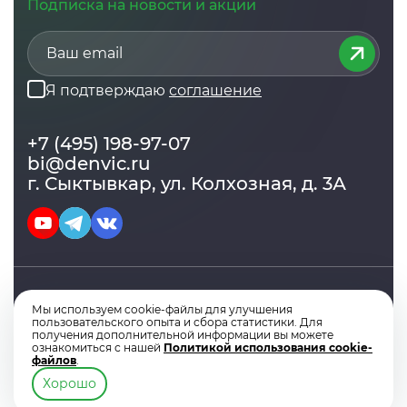
Подписка на новости и акции
Я подтверждаю
соглашение
+7 (495) 198-97-07
bi@denvic.ru
г. Сыктывкар, ул. Колхозная, д. 3А
Мы используем cookie-файлы для улучшения
© Copyright 2014 - 2026. Экстрактор 1С.
пользовательского опыта и сбора статистики. Для
Политика конфеденциальности
EULA
Оферта
получения дополнительной информации вы можете
ознакомиться с нашей
Политикой использования cookie-
файлов
.
Хорошо