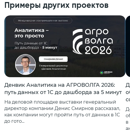
Примеры других проектов
Денвик Аналитика на АГРОВОЛГА 2026:
Д
путь данных от 1С до дашборда за 5 минут
о
с
На деловой площадке выставки генеральный
директор компании Денис Смирнов рассказал,
Д
как компании могут пройти путь от данных в 1С
о
до гото...
в
а