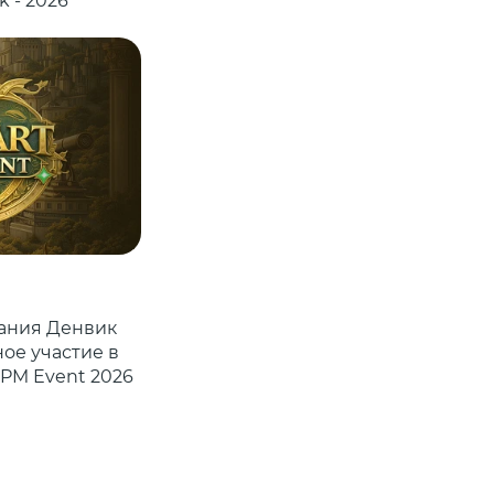
k - 2026
пания Денвик
ое участие в
&PM Event 2026