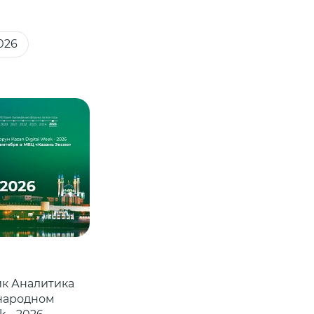
026
ик Аналитика
народном