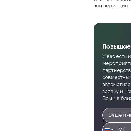
конференции к
Повышаем
У вас есть
мероприяти
партнерств
совместным
автоматиза
заявку и н
Вами в бл