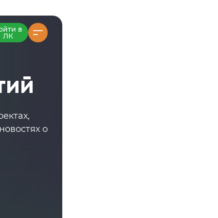
ойти в
ЛК
тий
ектах,
новостях о