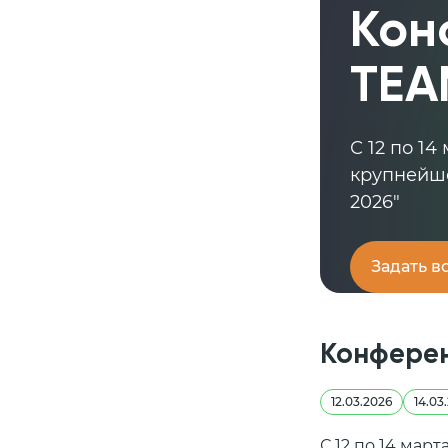
Кон
TEA
С 12 по 1
крупнейше
2026"
Задать в
Конферен
12.03.2026
14.03
С 12 по 14 мар