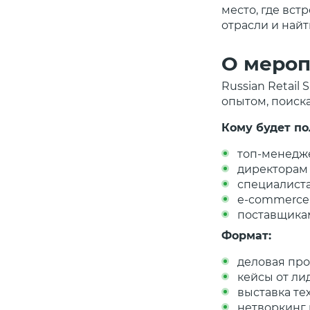
место, где вст
отрасли и найт
О меро
Russian Retail
опытом, поиска
Кому будет по
топ-менедж
директорам
специалиста
e-commerce
поставщика
Формат:
деловая пр
кейсы от ли
выставка т
нетворкинг 