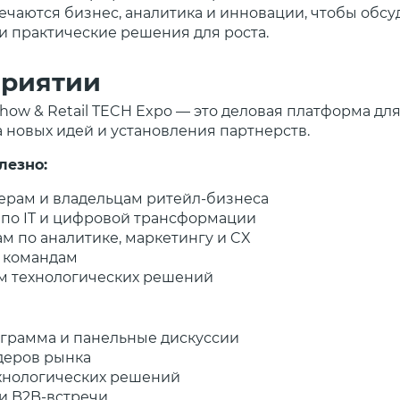
речаются бизнес, аналитика и инновации, чтобы обс
и практические решения для роста.
приятии
 Show & Retail TECH Expo — это деловая платформа дл
 новых идей и установления партнерств.
лезно:
ерам и владельцам ритейл-бизнеса
 по IT и цифровой трансформации
м по аналитике, маркетингу и CX
 командам
м технологических решений
ограмма и панельные дискуссии
деров рынка
ехнологических решений
и B2B-встречи