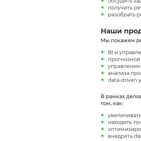
обсудить за
получить ре
разобрать 
Наши прод
Мы покажем ре
BI и управл
прогнозной
управления
анализа про
data-driven
В рамках дело
том, как:
увеличиват
находить то
оптимизиро
внедрять da