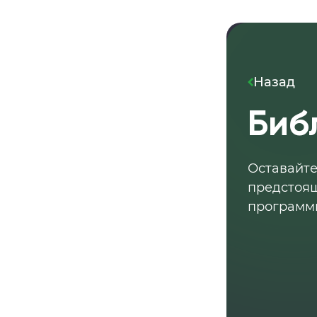
Назад
Биб
Оставайте
предстоящ
программ