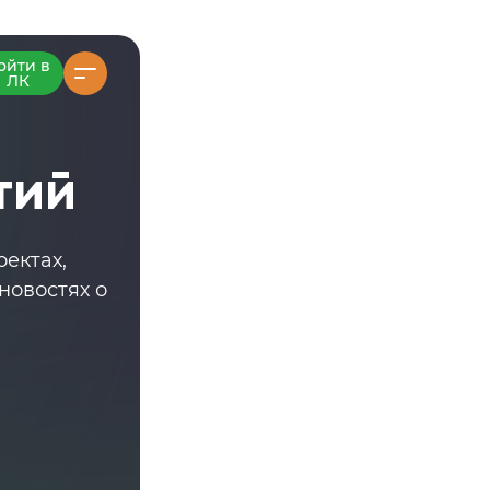
ойти в
ЛК
тий
ектах,
новостях о