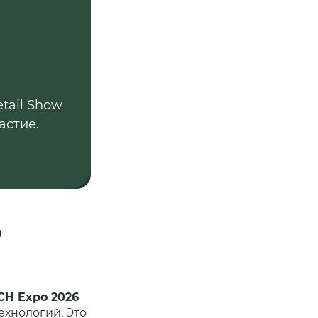
etail Show
астие.
6
ECH Expo 2026
ехнологий. Это