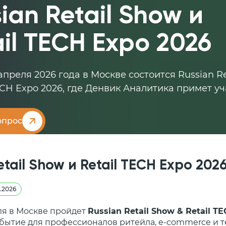
ian Retail Show и
ail TECH Expo 2026
 апреля 2026 года в Москве состоится Russian R
TECH Expo 2026, где Денвик Аналитика примет уч
опрос
etail Show и Retail TECH Expo 202
.2026
еля в Москве пройдет
Russian Retail Show & Retail T
бытие для профессионалов ритейла, e-commerce и т