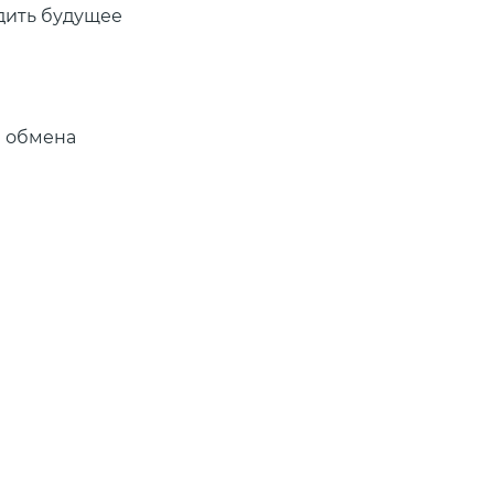
удить будущее
я обмена