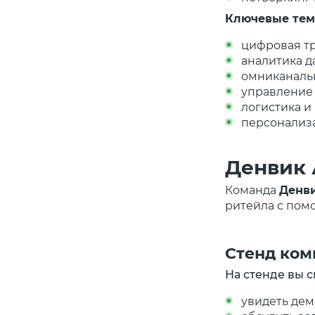
Ключевые тем
цифровая т
аналитика д
омниканаль
управление
логистика и
персонализ
Денвик 
Команда
Денв
ритейла с пом
Стенд ком
На стенде вы 
увидеть де