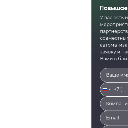
Повышаем
У вас есть
мероприяти
партнерств
совместным
автоматиза
заявку и н
Вами в бл
Russia
+7