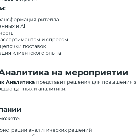
ы:
рансформация ритейла
анных и AI
ность
 ассортиментом и спросом
 цепочки поставок
ация клиентского опыта
Аналитика на мероприятии
ик Аналитика
представит решения для повышения 
ощью данных и аналитики.
пании
сможете:
монстрации аналитических решений