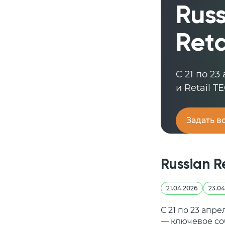
Russ
Ret
C 21 по 23
и Retail 
Задать в
Russian R
21.04.2026
23.04
С 21 по 23 апр
— ключевое со