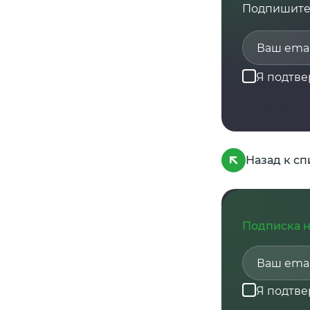
Подпишитес
Я подтв
Назад к сп
Подписка н
Я подтв