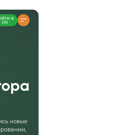
ойти в
ЛК
тора
ись новые
ировании,