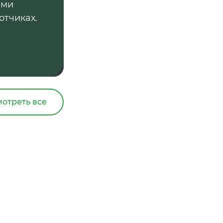
ыми
отчиках.
отреть все