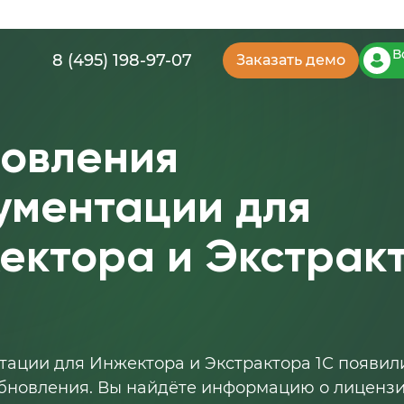
В
8 (495) 198-97-07
Заказать демо
овления
ументации для
ектора и Экстрак
тации для Инжектора и Экстрактора 1С появил
обновления. Вы найдёте информацию о лиценз