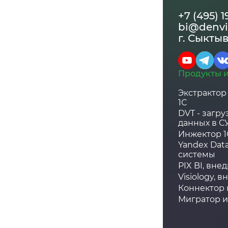
+7 (495) 
bi@denvi
г. Сыктыв
Продукты и
Экстрактор 
1С
DVT - загр
данных в С
Инжектор 1С
Yandex Data
системы
PIX BI, вне
Visiology, 
Коннектор 
Мигратор из