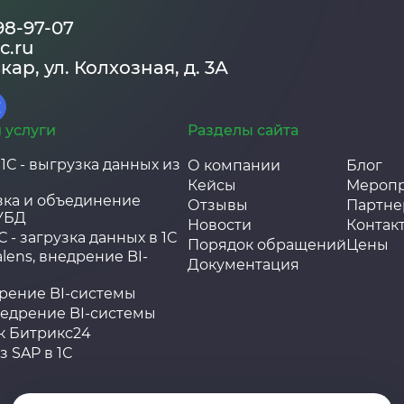
198-97-07
c.ru
кар, ул. Колхозная, д. 3А
 услуги
Разделы сайта
1С - выгрузка данных из
О компании
Блог
Кейсы
Мероп
узка и объединение
Отзывы
Партне
УБД
Новости
Контак
 - загрузка данных в 1С
Порядок обращений
Цены
lens, внедрение BI-
Документация
дрение BI-системы
внедрение BI-системы
к Битрикс24
 SAP в 1С