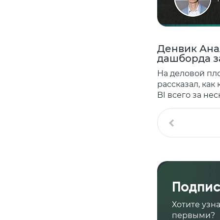
Денвик Анал
дашборда з
На деловой пл
рассказал, как
BI всего за не
Подпис
Хотите узн
первыми?