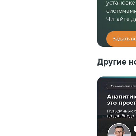
установке
системами
Читайте д
Задать в
Другие н