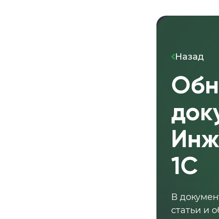
Назад
Обн
док
Инж
1С
В докумен
статьи и 