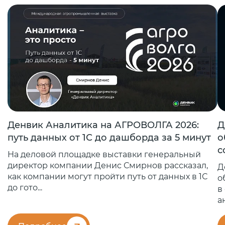
Денвик Аналитика на АГРОВОЛГА 2026:
Д
путь данных от 1С до дашборда за 5 минут
о
с
На деловой площадке выставки генеральный
директор компании Денис Смирнов рассказал,
Д
как компании могут пройти путь от данных в 1С
о
до гото...
в
а