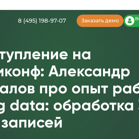
В
8 (495) 198-97-07
Заказать демо
тупление на
иконф: Александр
алов про опыт ра
ig data: обработка
 записей