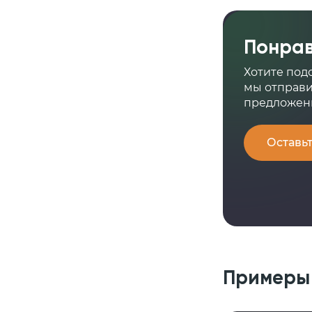
Понрав
Хотите под
мы отправи
предложен
Оставьт
Примеры 