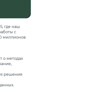
, где наш
работы с
00 миллионов
т о методах
вание,
для решения
данных.