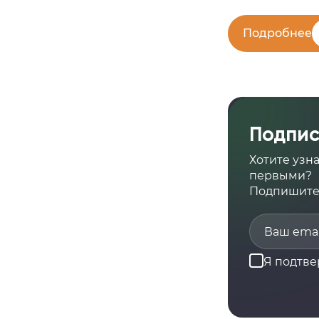
Подробнее
Подпис
Хотите узн
первыми?
Подпишитес
Я подтв