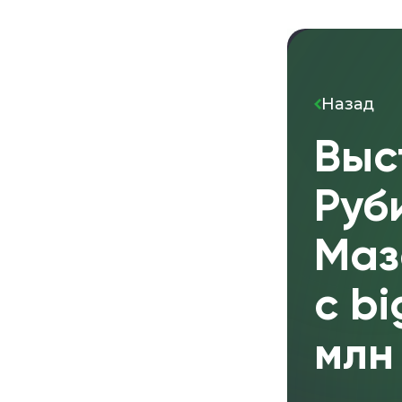
Назад
Выс
Руб
Маз
с b
млн