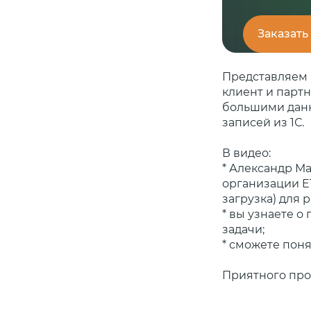
Заказать
Представляем 
клиент и парт
большими данн
записей из 1С.
В видео:
* Александр Ма
организации ET
загрузка) для
* вы узнаете о
задачи;
* сможете пон
Приятного про