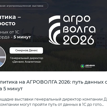
итика на АГРОВОЛГА 2026: путь данных о
а 5 минут
ощадке выставки генеральный директор компании 
компании могут пройти путь от данных в 1С до гото...