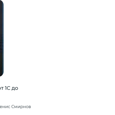
т 1С до
Денвик Аналитика и Софтлай
для развития современных Da
Денис Смирнов
Денвик Аналитика и Софтлайн Решен
экспертизу в области интеграции, по