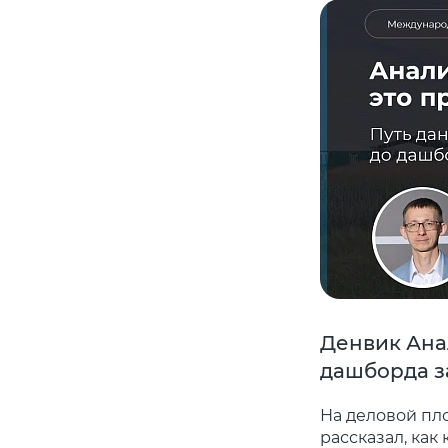
Денвик Анал
дашборда з
На деловой пл
рассказал, как 