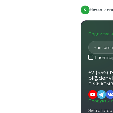
Назад к сп
Подписка н
Я подтв
+7 (495) 
bi@denvi
г. Сыктыв
Продукты и
Экстрактор 