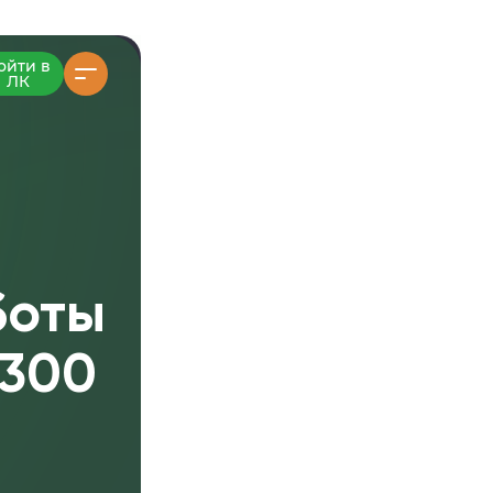
ойти в
ЛК
боты
 300