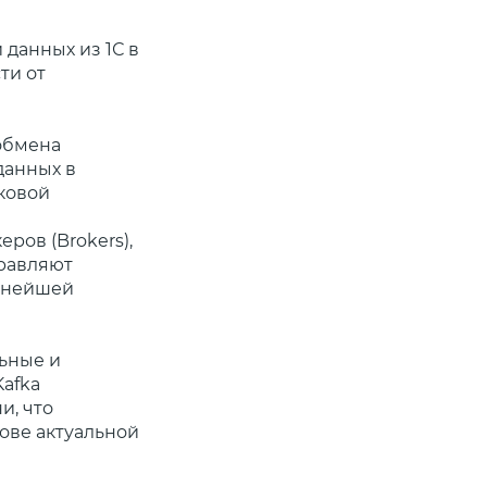
 данных из 1С в
ти от
 обмена
данных в
ковой
ров (Brokers),
правляют
льнейшей
льные и
afka
и, что
ове актуальной