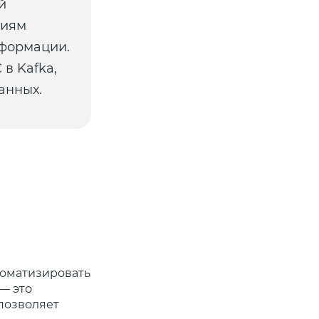
й
циям
нформации.
 в Kafka,
анных.
томатизировать
 — это
позволяет