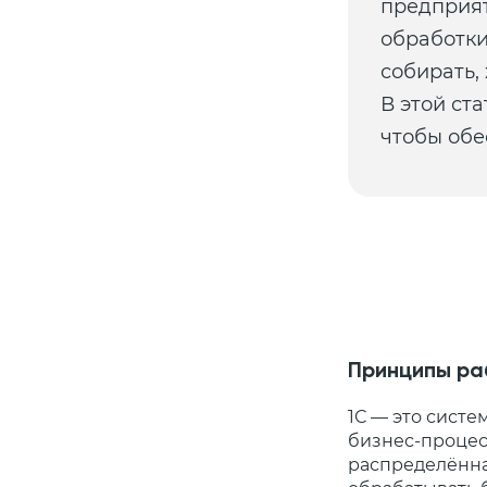
предприят
обработки
собирать,
В этой ста
чтобы обе
Принципы раб
1С — это сист
бизнес-процессы
распределённа