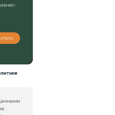
бизнес-
.
вопрос
алитике
 данными
ия