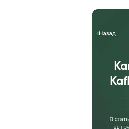
Назад
Ка
Kaf
В стат
выгру