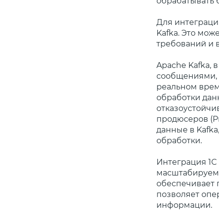
обрабатывать 
Для интеграции
Kafka. Это мож
требований и 
Apache Kafka,
сообщениями, 
реальном врем
обработки дан
отказоустойчив
продюсеров (P
данные в Kafka
обработки.
Интеграция 1С
масштабируемы
обеспечивает 
позволяет опе
информации.