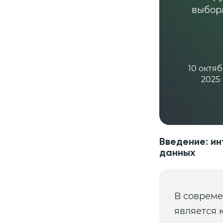
выбора
10 октя
2025
Введение: ин
данных
В соврем
является 