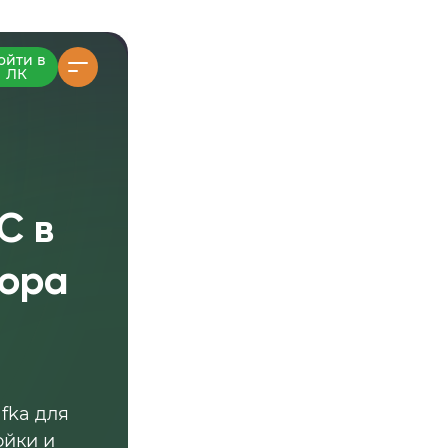
ойти в
ЛК
С в
тора
fka для
ойки и