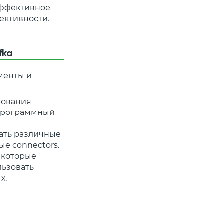
 эффективное
ективности.
fka
менты и
рования
 программный
ать различные
ые connectors.
 которые
льзовать
х.