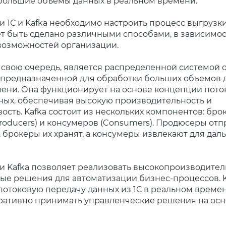
большие объёмы данных в реальном времени.
 1С и Kafka необходимо настроить процесс выгрузки
ет быть сделано различными способами, в зависимос
возможностей организации.
 в свою очередь, является распределенной системой
предназначенной для обработки больших объемов 
ени. Она функционирует на основе концепции пото
ных, обеспечивая высокую производительность и
ость. Kafka состоит из нескольких компонентов: броке
roducers) и консумеров (Consumers). Продюсеры от
, брокеры их хранят, а консумеры извлекают для да
 и Kafka позволяет реализовать высокопроизводите
е решения для автоматизации бизнес-процессов. K
потоковую передачу данных из 1С в реальном времен
ративно принимать управленческие решения на осн