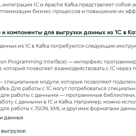
, интеграция 1С и Apache Kafka представляет собой
птимизации бизнес-процессов и повышения их эфф
и компоненты для выгрузки данных из 1С в Ka
данных из 1С в Kafka потребуются следующие инстру
ation Programming Interface) — интерфейс программи
 который позволяет взаимодействовать с 1С через
— специальные модули, которые позволяют подключ
afka. Для работы с 1С могут потребоваться специальн
 для работы с данными — программные библиотеки,
боту с данными в 1С и Kafka. Например, можно испо
для работы с JSON, XML и другими форматами данны
и данных
к выгрузке: