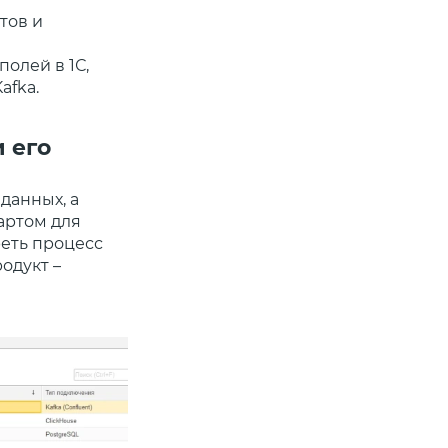
тов и
олей в 1С,
afka.
 его
данных, а
артом для
еть процесс
одукт –