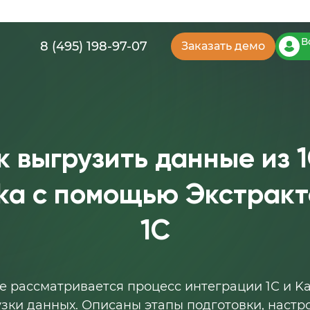
В
8 (495) 198-97-07
Заказать демо
к выгрузить данные из 1
ka с помощью Экстрак
1С
ье рассматривается процесс интеграции 1С и Ka
зки данных. Описаны этапы подготовки, настр