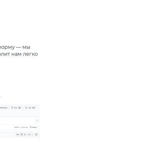
тформу — мы
олит нам легко
.