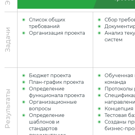
Список общих
Сбор требо
требований
Документи
Задачи
Организация проекта
Анализ тек
систем
Бюджет проекта
Обученная 
План-график проекта
команда
Определение
Протоколы
Результаты
функционала проекта
Специфика
Организационные
направлен
вопросы
Концепция
Определение
Тестовая ба
шаблонов и
Созданы п
стандартов
бизнес-про