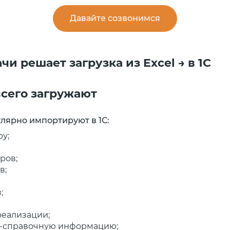
Давайте созвонимся
чи решает загрузка из Excel → в 1С
всего загружают
лярно импортируют в 1С:
у;
ров;
в;
;
реализации;
-справочную информацию;