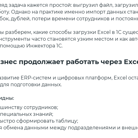
яд задача кажется простой: выгрузил файл, загрузил 
оту. Однако на практике именно импорт данных ста
ок, дублей, потери времени сотрудников и постоян
мы разберем, какие способы загрузки Excel в 1С суще
нструменты часто становятся узким местом и как ав
с помощью Инжектора 1С.
знес продолжает работать через Exce
азвитие ERP-систем и цифровых платформ, Excel ос
для подготовки данных.
идны:
шинству сотрудников;
специальных знаний;
ыстро сформировать таблицу;
ля обмена данными между подразделениями и внеш