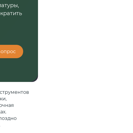
латуры,
ократить
вопрос
нструментов
ки,
вочная
ах.
 поздно
.