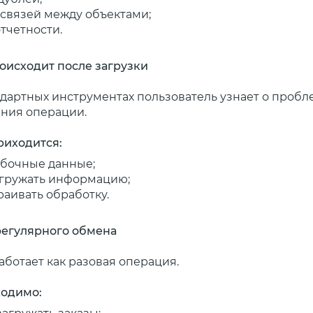
связей между объектами;
тчетности.
роисходит после загрузки
ндартных инструментах пользователь узнает о пробл
ния операции.
риходится:
ибочные данные;
агружать информацию;
раивать обработку.
 регулярного обмена
аботает как разовая операция.
ходимо: