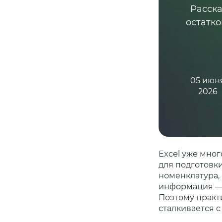
Расска
остатко
05 июн
2026
Excel уже мно
для подготовки
номенклатура,
информация — 
Поэтому практ
сталкивается с