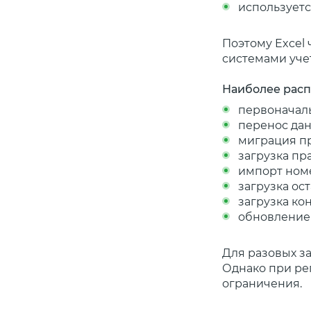
используетс
Поэтому Excel
системами уче
Наиболее расп
первоначаль
перенос дан
миграция пр
загрузка пр
импорт ном
загрузка ост
загрузка ко
обновление
Для разовых з
Однако при ре
ограничения.