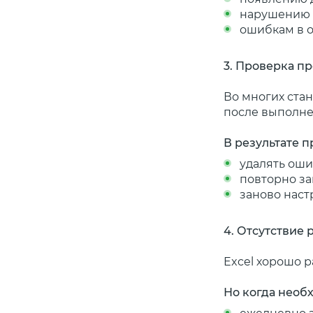
нарушению 
ошибкам в о
3. Проверка п
Во многих ста
после выполне
В результате п
удалять ош
повторно з
заново наст
4. Отсутствие
Excel хорошо р
Но когда необ