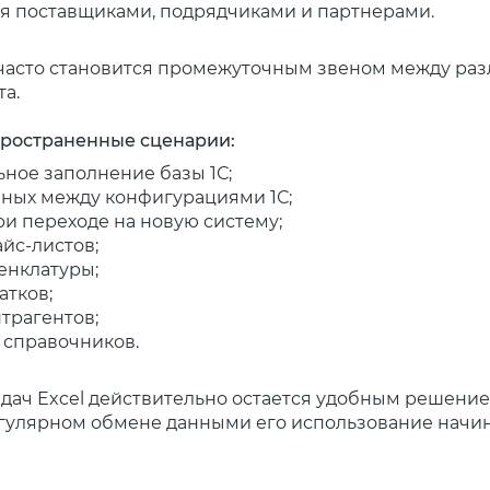
я поставщиками, подрядчиками и партнерами.
 часто становится промежуточным звеном между ра
та.
ространенные сценарии:
ное заполнение базы 1С;
ных между конфигурациями 1С;
и переходе на новую систему;
айс-листов;
енклатуры;
атков;
нтрагентов;
 справочников.
адач Excel действительно остается удобным решение
гулярном обмене данными его использование начин