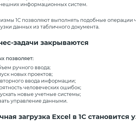
внешних информационных систем.
измы 1С позволяют выполнять подобные операции 
рузки данных из табличного документа.
нес-задачи закрываются
ых позволяет:
бъем ручного ввода;
пуск новых проектов;
овторного ввода информации;
оятность человеческих ошибок;
ускать новые учетные системы;
вать управление данными.
ная загрузка Excel в 1С становится 