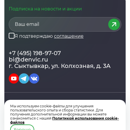
Подписка на новости и акции
Я подтверждаю
соглашение
+7 (495) 198-97-07
bi@denvic.ru
г. Сыктывкар, ул. Колхозная, д. 3А
Мы используем cookie-файлы для улучшения
© Copyright 2014 - 2026. Экстрактор 1С.
пользовательского опыта и сбора статистики. Для
Политика конфеденциальности
EULA
Оферта
получения дополнительной информации вы можете
ознакомиться с нашей
Политикой использования cookie-
файлов
.
Хорошо