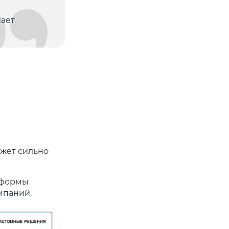
ает
ожет сильно
атформы
мпаний.