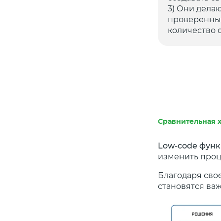
3) Они дела
проверенные
количество 
Сравнительная 
Low-code фун
изменить проц
Благодаря сво
становятся ва