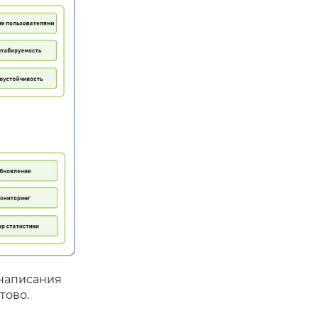
 написания
отово.