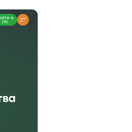
ойти в
ЛК
тва