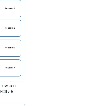
 тренды,
х новые