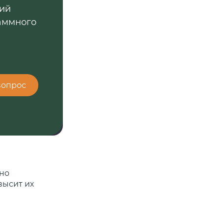
ний
аммного
вопрос
но
высит их