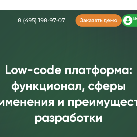
В
8 (495) 198-97-07
Заказать демо
Low-code платформа:
функционал, сферы
именения и преимущес
разработки