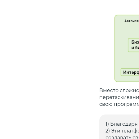
Вместо сложно
перетаскивани
свою программ
1) Благодар
2) Эти плат
создавать с