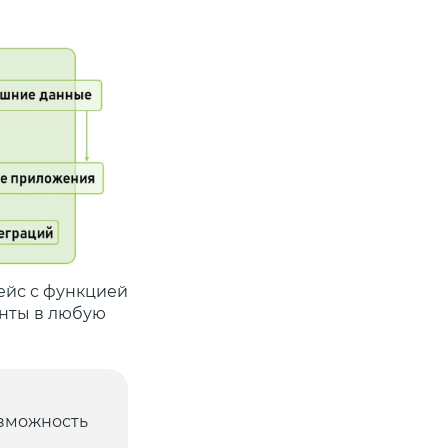
ейс с функцией
енты в любую
озможность