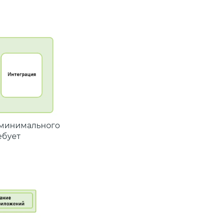
е минимального
ебует