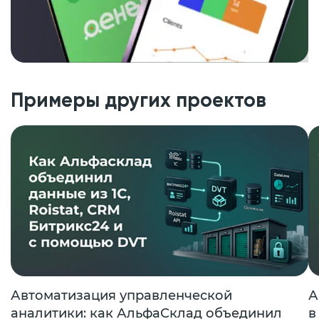
Примеры других проектов
Автоматизация управленческой
А
аналитики: как АльфаСклад объединил
в