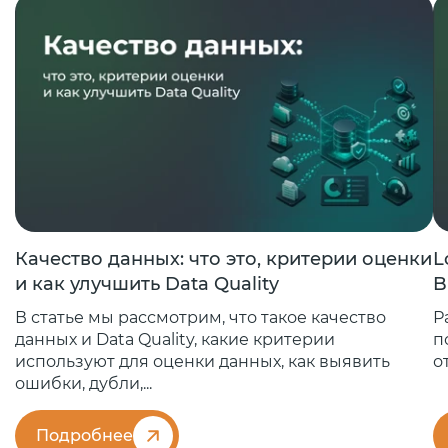
Качество данных: что это, критерии оценки
L
и как улучшить Data Quality
B
В статье мы рассмотрим, что такое качество
Р
данных и Data Quality, какие критерии
п
используют для оценки данных, как выявить
о
ошибки, дубли,...
Подробнее