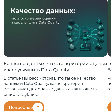
Качество данных: что это, критерии оценки
L
и как улучшить Data Quality
B
В статье мы рассмотрим, что такое качество
Р
данных и Data Quality, какие критерии
п
используют для оценки данных, как выявить
о
ошибки, дубли,...
Подробнее