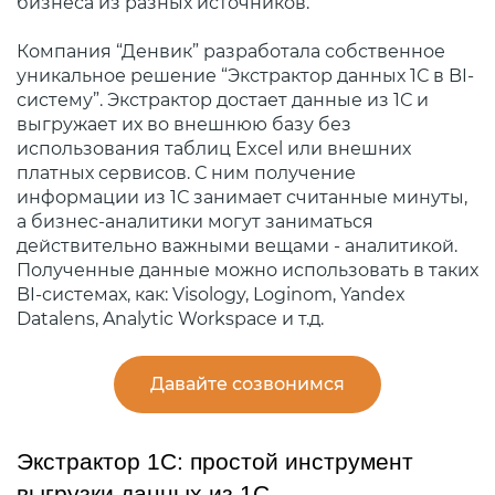
бизнеса из разных источников.
Компания “Денвик” разработала собственное
уникальное решение “Экстрактор данных 1С в BI-
систему”. Экстрактор достает данные из 1С и
выгружает их во внешнюю базу без
использования таблиц Excel или внешних
платных сервисов. С ним получение
информации из 1С занимает считанные минуты,
а бизнес-аналитики могут заниматься
действительно важными вещами - аналитикой.
Полученные данные можно использовать в таких
BI-системах, как: Visology, Loginom, Yandex
Datalens, Analytic Workspace и т.д.
Давайте созвонимся
Экстрактор 1С: простой инструмент 
выгрузки данных из 1С