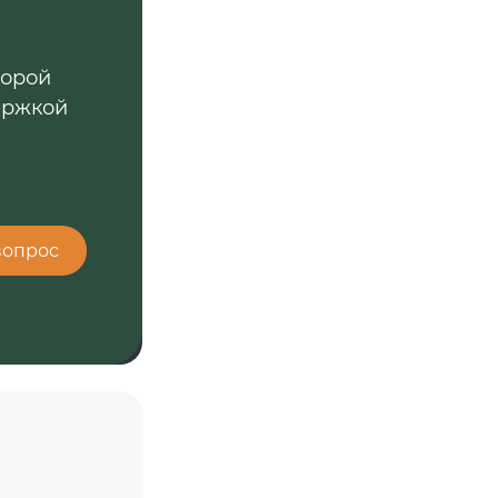
торой
ержкой
вопрос