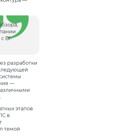
 контура —
обзора,
мпании
с BI-
ез разработки
оследующей
 системы
ния —
, различными
.
атных этапов
1С в
т
л темой