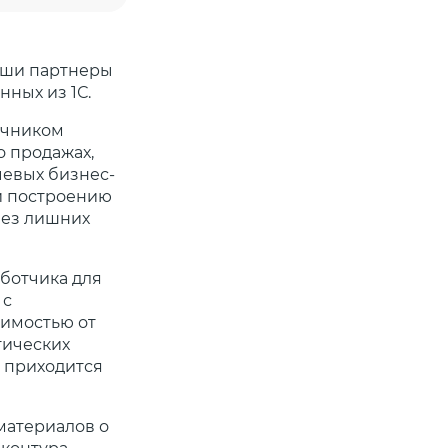
аши партнеры
нных из 1С.
очником
о продажах,
чевых бизнес-
ли построению
без лишних
ботчика для
 с
симостью от
тических
 приходится
материалов о