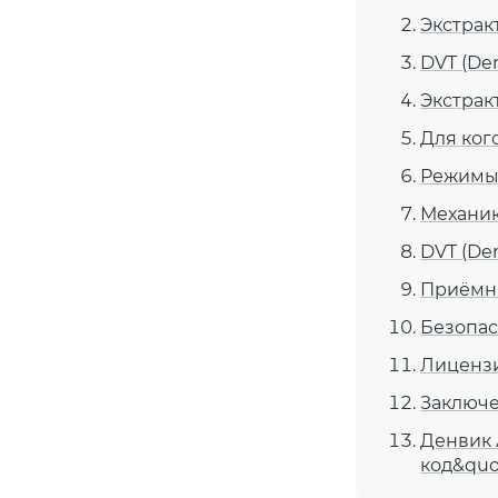
Экстрак
DVT (Den
Экстрак
Для ког
Режимы 
Механик
DVT (Den
Приёмн
Безопас
Лицензи
Заключ
Денвик 
код&quo