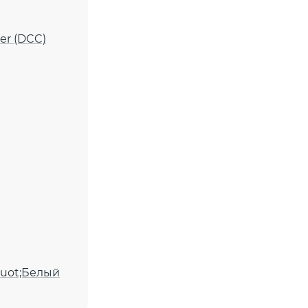
ter (DCC)
quot;Белый