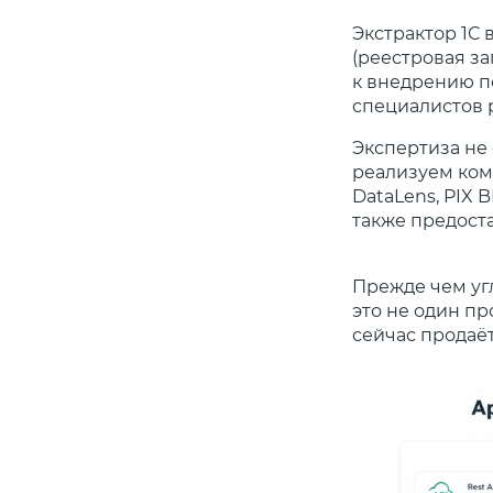
Экстрактор 1С
(реестровая за
к внедрению п
специалистов 
Экспертиза не
реализуем ком
DataLens, PIX 
также предост
Прежде чем угл
это не один пр
сейчас продаёт