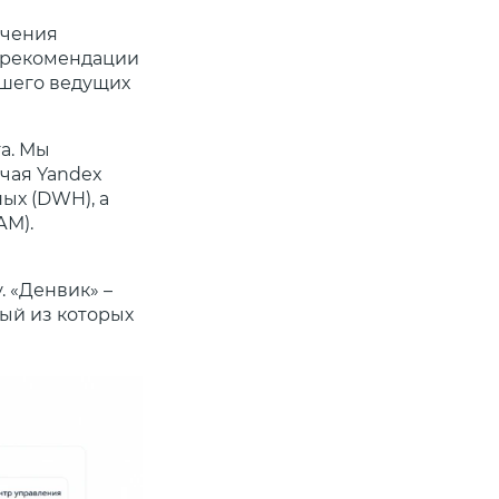
ечения
о рекомендации
вшего ведущих
а. Мы
чая Yandex
ных (DWH), а
АМ).
. «Денвик» –
дый из которых