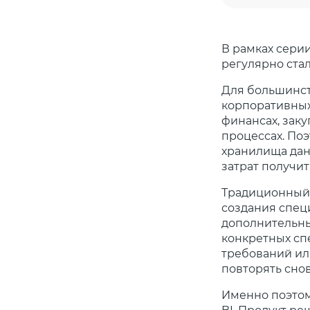
В рамках сери
регулярно стал
Для большинст
корпоративных
финансах, заку
процессах. По
хранилища данн
затрат получит
Традиционный 
создания спец
дополнительны
конкретных сп
требований ил
повторять снов
Именно поэтом