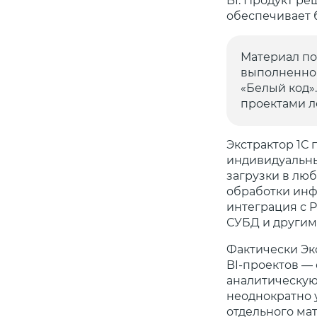
BI. Продукт ре
обеспечивает 
Материал по
выполненног
«Белый код».
проектами л
Экстрактор 1С
индивидуальны
загрузки в лю
обработки инф
интеграция с PI
СУБД и другим
Фактически Экс
BI-проектов —
аналитическую
неоднократно 
отдельного мат