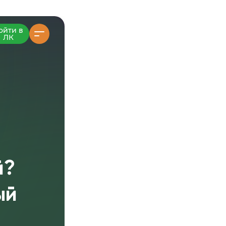
ойти в
ЛК
-
й?
ый