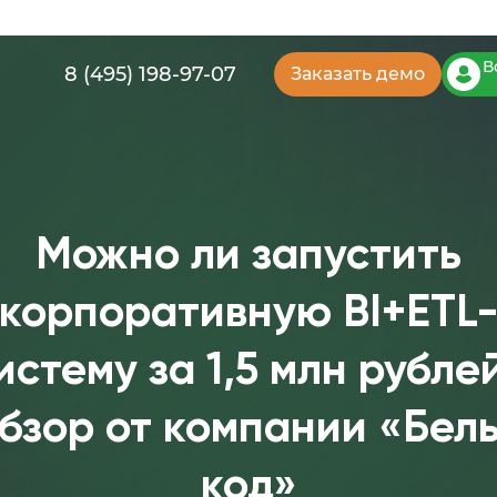
В
8 (495) 198-97-07
Заказать демо
Можно ли запустить
корпоративную BI+ETL
истему за 1,5 млн рубле
бзор от компании «Бел
код»