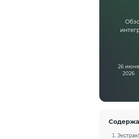
Обзо
интег
26 июн
2026
Содержа
Экстрак