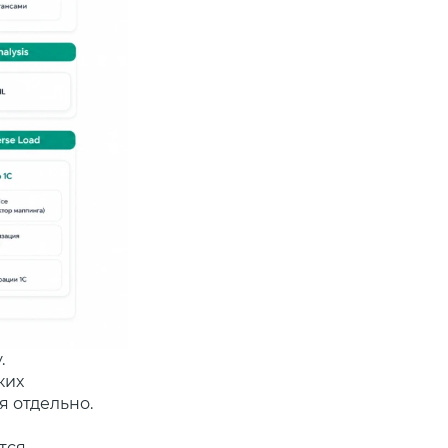
.
ких
я отдельно.
тся