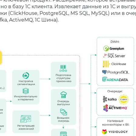
о в базу 1С клиента. Извлекает данные из 1С и выгру
 (ClickHouse, PostgreSQL, MS SQL, MySQL) или в оч
ka, ActiveMQ, 1С Шина).