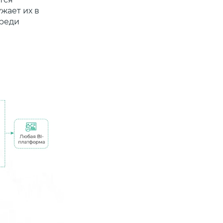
жает их в
ереди