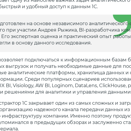
шает одну из наиболее важных задач аналитического
быстрый и удобный доступ к данным 1С.
дготовлен на основе независимого аналитического 
о при участии Андрея Рыжика, BI-разработчика ко
 Его экспертная оценка и практический опыт работы 
егли в основу данного исследования.
 позволяет подключаться к информационным базам б
х выгрузок и получать необходимые данные для п
бые аналитические платформы, хранилища данных и
ормации. Среди популярных сценариев использова
X BI, Visiology, AW BI, Loginom, DataLens, ClickHouse
и решениями для аналитики и управления данными
трактор 1С закрывает один из самых сложных и затр
 организацию надежного канала передачи данных из 
 инфраструктуру компании. Именно поэтому продук
упоминался в предыдущих обзорах и заслуженно ста
ериала.