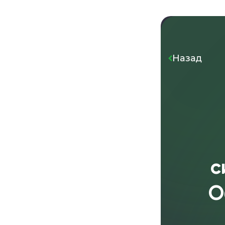
Назад
с
О