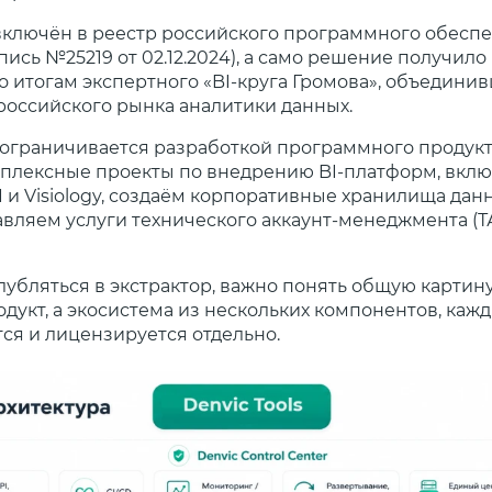
 включён в реестр российского программного обесп
пись №25219 от 02.12.2024), а само решение получил
о итогам экспертного «BI-круга Громова», объедини
российского рынка аналитики данных.
 ограничивается разработкой программного продукт
плексные проекты по внедрению BI-платформ, вклю
BI и Visiology, создаём корпоративные хранилища дан
авляем услуги технического аккаунт-менеджмента (Т
убляться в экстрактор, важно понять общую картину
одукт, а экосистема из нескольких компонентов, каж
ся и лицензируется отдельно.