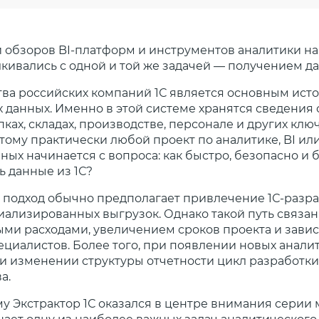
и обзоров BI-платформ и инструментов аналитики н
кивались с одной и той же задачей — получением да
ва российских компаний 1С является основным ист
 данных. Именно в этой системе хранятся сведения 
пках, складах, производстве, персонале и других клю
этому практически любой проект по аналитике, BI и
ых начинается с вопроса: как быстро, безопасно и 
ь данные из 1С?
подход обычно предполагает привлечение 1С-разра
иализированных выгрузок. Однако такой путь связан
ми расходами, увеличением сроков проекта и зави
ециалистов. Более того, при появлении новых анали
и изменении структуры отчетности цикл разработки
а.
у Экстрактор 1С оказался в центре внимания серии 