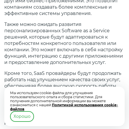
другими бизнес-приложениями. Это позволит
компаниям создавать более комплексные и
эффективные системы управления.
Также можно ожидать развития
персонализированных Software as a Service
решений, которые будут адаптироваться к
потребностям конкретного пользователя или
компании. Это может включать в себя настройку
функций, интеграцию с другими приложениями
и предоставление дополнительных услуг.
Кроме того, SaaS провайдеры будут продолжать
работать над улучшением качества своих услуг,
обеспечивая более высокую скорость работы,
надёжность и безопасность. Это сделает SaaS
Мы используем cookie-файлы для улучшения
пользовательского опыта и сбора статистики. Для
ещё более привлекательным для бизнеса и
получения дополнительной информации вы можете
индивидуальных пользователей.
ознакомиться с нашей
Политикой использования cookie-
файлов
.
Что может помешать использовать SaaS
Хорошо
решения