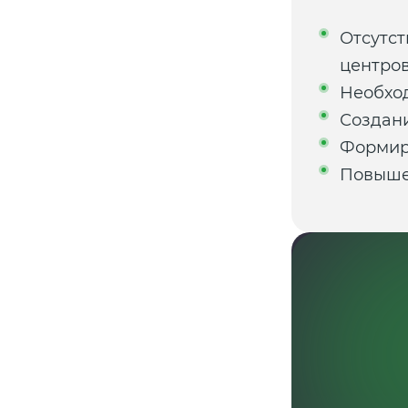
Отсутст
центро
Необход
Создан
Формир
Повыше