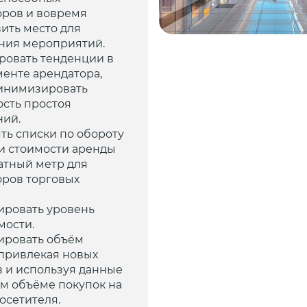
оров и вовремя
ить место для
ния мероприятий.
ровать тенденции в
енте арендатора,
инимизировать
ость простоя
ий.
ть списки по обороту
 и стоимости аренды
атный метр для
оров торговых
ировать уровень
мости.
ировать объём
 привлекая новых
в и используя данные
м объёме покупок на
осетителя.