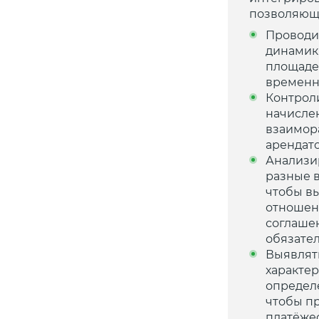
позволяющ
Проводи
динамик
площаде
временн
Контрол
начисле
взаимора
арендат
Анализи
разные 
чтобы в
отношен
соглаше
обязател
Выявлят
характе
определ
чтобы п
платёже