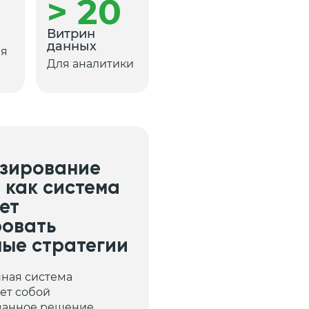
> 20
Витрин
данных
ия
Для аналитики
зирование
: как система
ет
овать
ые стратегии
ная система
ет собой
ванное решение,