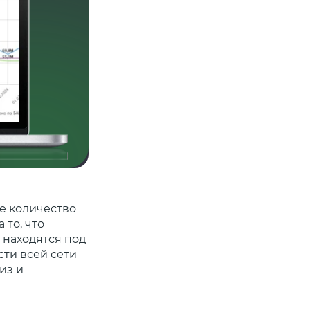
е количество
то, что
 находятся под
сти всей сети
из и