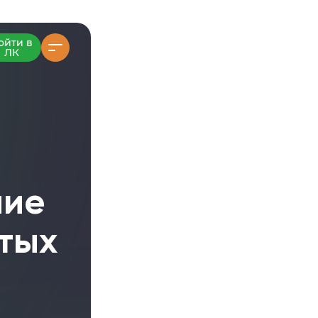
ойти в
ЛК
ние
тых