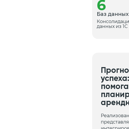
6
Баз данных
Консолидац
данных из 1С
Прогно
успеха
помога
планир
арендн
Реализован
представля
интегриро