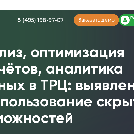
В
8 (495) 198-97-07
Заказать демо
лиз, оптимизация
чётов, аналитика
ных в ТРЦ: выявле
спользование скры
можностей