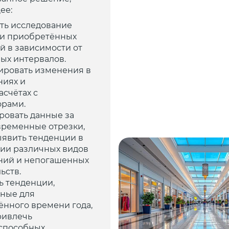
ее:
ть исследование
и приобретённых
й в зависимости от
ых интервалов.
ировать изменения в
ниях и
счётах с
орами.
ровать данные за
временные отрезки,
ыявить тенденции в
ии различных видов
ний и непогашенных
ьств.
ь тенденции,
рные для
ённого времени года,
ривлечь
способных