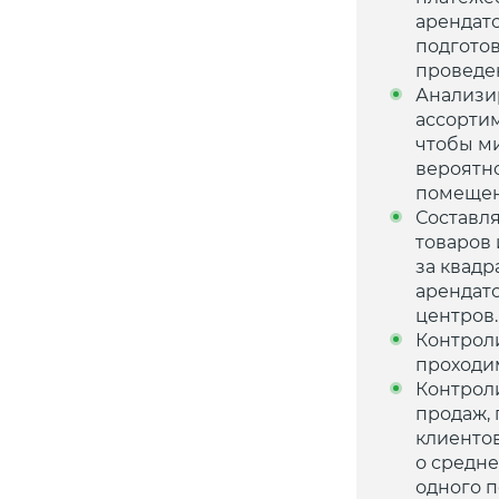
арендат
подготов
проведе
Анализи
ассортим
чтобы м
вероятн
помещен
Составля
товаров
за квадр
арендат
центров.
Контрол
проходи
Контрол
продаж,
клиенто
о средне
одного п