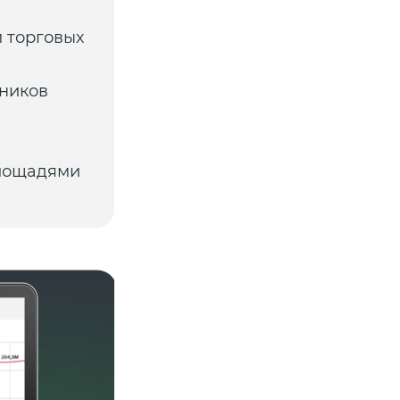
 торговых
чников
лощадями