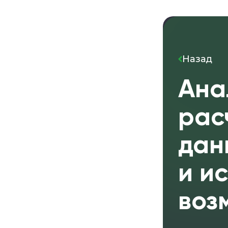
Назад
Ана
рас
дан
и и
воз