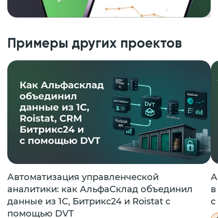
Примеры других проектов
Автоматизация управленческой
А
аналитики: как АльфаСклад объединил
в
данные из 1С, Битрикс24 и Roistat с
с
помощью DVT